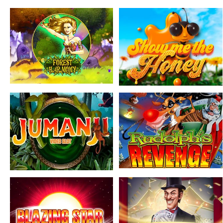
Examen des offres de bienvenue et des promotions 
Offres qui continuent : recharges, drops et tournois
Quel choix est le meilleur ?
Résolution des problèmes courants liés à la validatio
Messages d'erreur typiques et leurs solutions
Problèmes de compte et techniques
Tirer le meilleur parti de votre bonus en effectuant 
Manières suggérées d'effectuer des dépôts
Calendrier et offres multiples
Contacter le support Octocasino pour une assistan