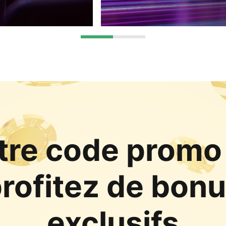
tre code promo
profitez de bon
exclusifs