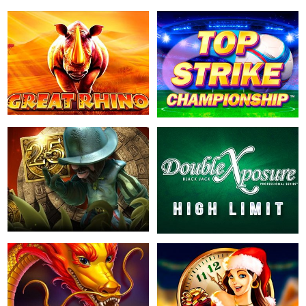
en cours chez Octocasino
n de l'entrée de bonus
les bons dépôts
ce avec les codes promo