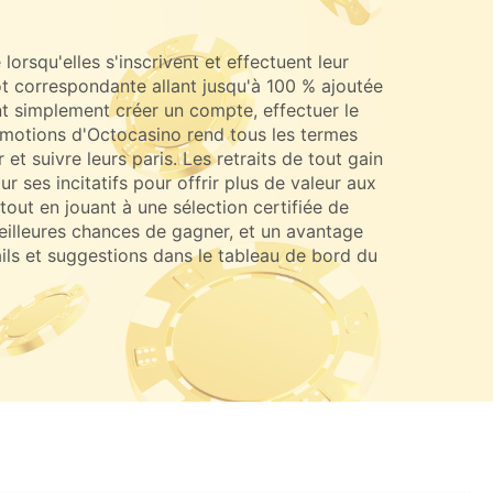
orsqu'elles s'inscrivent et effectuent leur
t correspondante allant jusqu'à 100 % ajoutée
nt simplement créer un compte, effectuer le
omotions d'Octocasino rend tous les termes
et suivre leurs paris. Les retraits de tout gain
 ses incitatifs pour offrir plus de valeur aux
 tout en jouant à une sélection certifiée de
 meilleures chances de gagner, et un avantage
tails et suggestions dans le tableau de bord du