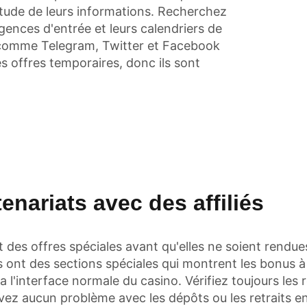
ctitude de leurs informations. Recherchez
igences d'entrée et leurs calendriers de
 comme Telegram, Twitter et Facebook
s offres temporaires, donc ils sont
tenariats avec des affiliés
des offres spéciales avant qu'elles ne soient rendues
es ont des sections spéciales qui montrent les bonus 
 l'interface normale du casino. Vérifiez toujours le
vez aucun problème avec les dépôts ou les retraits en