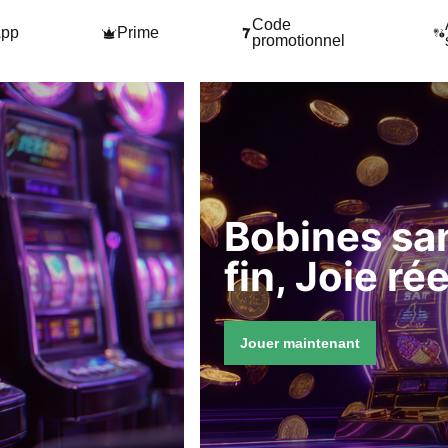
Code
pp
Prime
promotionnel
Bobines sa
fin, Joie rée
Jouer maintenant