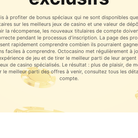
s à profiter de bonus spéciaux qui ne sont disponibles que l
ires sur les meilleurs jeux de casino et une valeur de dépô
ir la récompense, les nouveaux titulaires de compte doive
orrecte pendant le processus d'inscription. La page des pr
uissent rapidement comprendre combien ils pourraient gagner 
s faciles à comprendre. Octocasino met régulièrement à jour
expérience de jeu et de tirer le meilleur parti de leur argent
eux de casino spécialisés. Le résultat : plus de plaisir, de
er le meilleur parti des offres à venir, consultez tous les dé
compte.