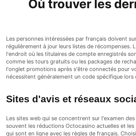
Où trouver les de
Les personnes intéressées par français doivent surv
régulièrement à jour leurs listes de récompenses. L
l'endroit où les titulaires de compte enregistrés so
comme les tours gratuits ou les packages de rechar
l'onglet promotions après s'être connectés pour vo
nécessitent généralement un code spécifique lors d
Sites d'avis et réseaux soc
Les sites web qui se concentrent sur l'examen des
souvent les réductions Octocasino actuelles et le
qui sont en ligne avec les règles de français. Choi