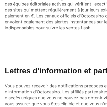
des équipes éditoriales actives qui vérifient l'exa
des sites qui mettent régulièrement à jour leurs ex
paiement en €. Les canaux officiels d'Octocasino
envoient également des alertes instantanées sur le
indispensables pour suivre les ventes flash.
Lettres d'information et par
Vous pouvez recevoir des notifications précoces et 
d'information d'Octocasino. Les affiliés partenair
d'accès uniques que vous ne pouvez pas obtenir via
vous assurer que vous êtes éligible et que vous n'a