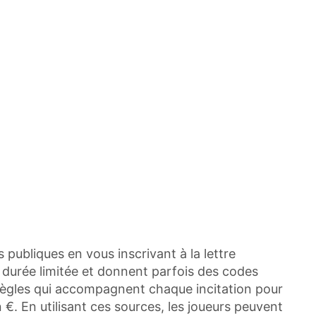
 publiques en vous inscrivant à la lettre
à durée limitée et donnent parfois des codes
s règles qui accompagnent chaque incitation pour
 €. En utilisant ces sources, les joueurs peuvent