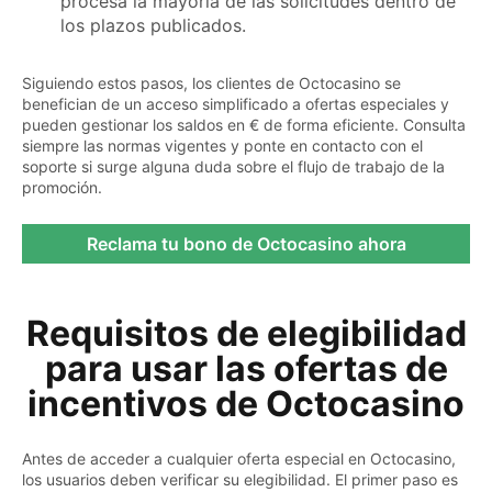
procesa la mayoría de las solicitudes dentro de
los plazos publicados.
Siguiendo estos pasos, los clientes de Octocasino se
benefician de un acceso simplificado a ofertas especiales y
pueden gestionar los saldos en € de forma eficiente. Consulta
siempre las normas vigentes y ponte en contacto con el
soporte si surge alguna duda sobre el flujo de trabajo de la
promoción.
Reclama tu bono de Octocasino ahora
Requisitos de elegibilidad
para usar las ofertas de
incentivos de Octocasino
Antes de acceder a cualquier oferta especial en Octocasino,
los usuarios deben verificar su elegibilidad. El primer paso es