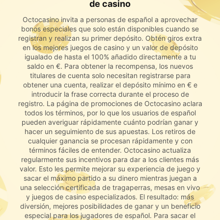
de casino
Octocasino invita a personas de español a aprovechar
bonos especiales que solo están disponibles cuando se
registran y realizan su primer depósito. Obtén giros extra
en los mejores juegos de casino y un valor de depósito
igualado de hasta el 100% añadido directamente a tu
saldo en €. Para obtener la recompensa, los nuevos
titulares de cuenta solo necesitan registrarse para
obtener una cuenta, realizar el depósito mínimo en € e
introducir la frase correcta durante el proceso de
registro. La página de promociones de Octocasino aclara
todos los términos, por lo que los usuarios de español
pueden averiguar rápidamente cuánto podrían ganar y
hacer un seguimiento de sus apuestas. Los retiros de
cualquier ganancia se procesan rápidamente y con
términos fáciles de entender. Octocasino actualiza
regularmente sus incentivos para dar a los clientes más
valor. Esto les permite mejorar su experiencia de juego y
sacar el máximo partido a su dinero mientras juegan a
una selección certificada de tragaperras, mesas en vivo
y juegos de casino especializados. El resultado: más
diversión, mejores posibilidades de ganar y un beneficio
especial para los jugadores de español. Para sacar el