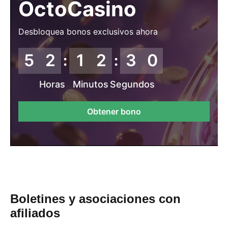
OctoCasino
Desbloquea bonos exclusivos ahora
5
2
1
2
2
8
:
:
Horas
Minutos
Segundos
Obtener bono
Boletines y asociaciones con
afiliados