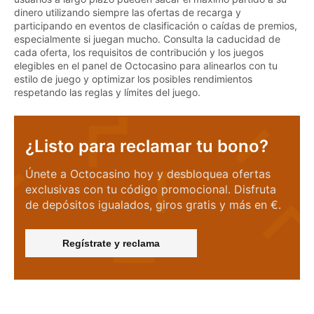
dinero utilizando siempre las ofertas de recarga y
participando en eventos de clasificación o caídas de premios,
especialmente si juegan mucho. Consulta la caducidad de
cada oferta, los requisitos de contribución y los juegos
elegibles en el panel de Octocasino para alinearlos con tu
estilo de juego y optimizar los posibles rendimientos
respetando las reglas y límites del juego.
¿Listo para reclamar tu bono?
Únete a Octocasino hoy y desbloquea ofertas
exclusivas con tu código promocional. Disfruta
de depósitos igualados, giros gratis y más en €.
Regístrate y reclama