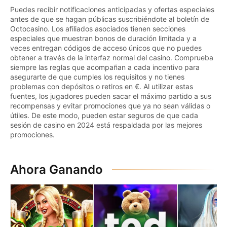
Puedes recibir notificaciones anticipadas y ofertas especiales
antes de que se hagan públicas suscribiéndote al boletín de
Octocasino. Los afiliados asociados tienen secciones
especiales que muestran bonos de duración limitada y a
veces entregan códigos de acceso únicos que no puedes
obtener a través de la interfaz normal del casino. Comprueba
siempre las reglas que acompañan a cada incentivo para
asegurarte de que cumples los requisitos y no tienes
problemas con depósitos o retiros en €. Al utilizar estas
fuentes, los jugadores pueden sacar el máximo partido a sus
recompensas y evitar promociones que ya no sean válidas o
útiles. De este modo, pueden estar seguros de que cada
sesión de casino en 2024 está respaldada por las mejores
promociones.
Ahora Ganando