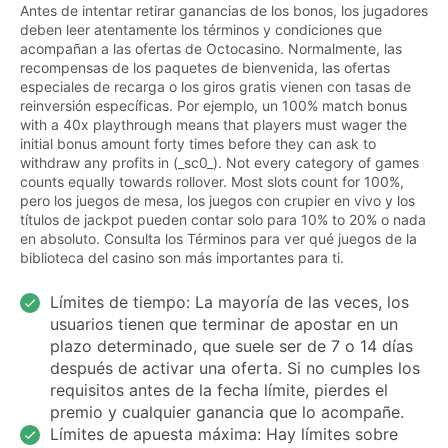
Antes de intentar retirar ganancias de los bonos, los jugadores
deben leer atentamente los términos y condiciones que
acompañan a las ofertas de Octocasino. Normalmente, las
recompensas de los paquetes de bienvenida, las ofertas
especiales de recarga o los giros gratis vienen con tasas de
reinversión específicas. Por ejemplo, un 100% match bonus
with a 40x playthrough means that players must wager the
initial bonus amount forty times before they can ask to
withdraw any profits in (_sc0_). Not every category of games
counts equally towards rollover. Most slots count for 100%,
pero los juegos de mesa, los juegos con crupier en vivo y los
títulos de jackpot pueden contar solo para 10% to 20% o nada
en absoluto. Consulta los Términos para ver qué juegos de la
biblioteca del casino son más importantes para ti.
Límites de tiempo: La mayoría de las veces, los
usuarios tienen que terminar de apostar en un
plazo determinado, que suele ser de 7 o 14 días
después de activar una oferta. Si no cumples los
requisitos antes de la fecha límite, pierdes el
premio y cualquier ganancia que lo acompañe.
Límites de apuesta máxima: Hay límites sobre