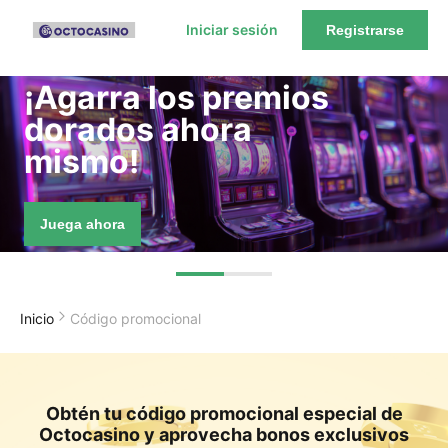
Iniciar sesión
Registrarse
¡Agarra los premios
dorados ahora
mismo!
Juega ahora
Inicio
Código promocional
Obtén tu código promocional especial de
Octocasino y aprovecha bonos exclusivos