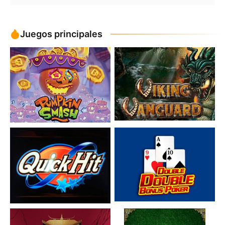
¿Qué juegos son elegibles para las recompensas
promocionales?
Juegos con crupier en vivo y juegos de mesa
Juegos principales
Reglas del juego y sugerencias
Entender los requisitos de apuesta para las
promociones de Octocasino
Examinar las ofertas de bienvenida y las promociones
continuas en Octocasino
Ofertas que siguen vigentes: recargas, caídas y
torneos
¿Qué opción es mejor?
Solución de problemas comunes con la validación de
entrada de bonos
Mensajes de error típicos y sus soluciones
Problemas de cuenta y técnicos