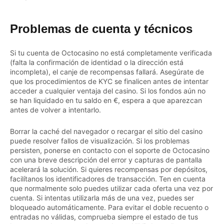
Problemas de cuenta y técnicos
Si tu cuenta de Octocasino no está completamente verificada
(falta la confirmación de identidad o la dirección está
incompleta), el canje de recompensas fallará. Asegúrate de
que los procedimientos de KYC se finalicen antes de intentar
acceder a cualquier ventaja del casino. Si los fondos aún no
se han liquidado en tu saldo en €, espera a que aparezcan
antes de volver a intentarlo.
Borrar la caché del navegador o recargar el sitio del casino
puede resolver fallos de visualización. Si los problemas
persisten, ponerse en contacto con el soporte de Octocasino
con una breve descripción del error y capturas de pantalla
acelerará la solución. Si quieres recompensas por depósitos,
facilítanos los identificadores de transacción. Ten en cuenta
que normalmente solo puedes utilizar cada oferta una vez por
cuenta. Si intentas utilizarla más de una vez, puedes ser
bloqueado automáticamente. Para evitar el doble recuento o
entradas no válidas, comprueba siempre el estado de tus