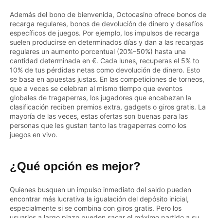
Además del bono de bienvenida, Octocasino ofrece bonos de
recarga regulares, bonos de devolución de dinero y desafíos
específicos de juegos. Por ejemplo, los impulsos de recarga
suelen producirse en determinados días y dan a las recargas
regulares un aumento porcentual (20%–50%) hasta una
cantidad determinada en €. Cada lunes, recuperas el 5% to
10% de tus pérdidas netas como devolución de dinero. Esto
se basa en apuestas justas. En las competiciones de torneos,
que a veces se celebran al mismo tiempo que eventos
globales de tragaperras, los jugadores que encabezan la
clasificación reciben premios extra, gadgets o giros gratis. La
mayoría de las veces, estas ofertas son buenas para las
personas que les gustan tanto las tragaperras como los
juegos en vivo.
¿Qué opción es mejor?
Quienes busquen un impulso inmediato del saldo pueden
encontrar más lucrativa la igualación del depósito inicial,
especialmente si se combina con giros gratis. Pero los
usuarios a largo plazo pueden sacar el máximo partido a su