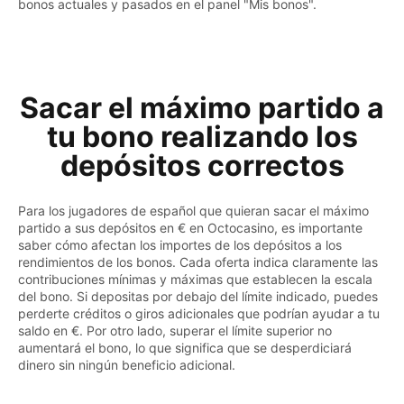
bonos actuales y pasados en el panel "Mis bonos".
Sacar el máximo partido a
tu bono realizando los
depósitos correctos
Para los jugadores de español que quieran sacar el máximo
partido a sus depósitos en € en Octocasino, es importante
saber cómo afectan los importes de los depósitos a los
rendimientos de los bonos. Cada oferta indica claramente las
contribuciones mínimas y máximas que establecen la escala
del bono. Si depositas por debajo del límite indicado, puedes
perderte créditos o giros adicionales que podrían ayudar a tu
saldo en €. Por otro lado, superar el límite superior no
aumentará el bono, lo que significa que se desperdiciará
dinero sin ningún beneficio adicional.