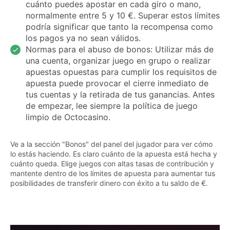
cuánto puedes apostar en cada giro o mano,
normalmente entre 5 y 10 €. Superar estos límites
podría significar que tanto la recompensa como
los pagos ya no sean válidos.
Normas para el abuso de bonos: Utilizar más de
una cuenta, organizar juego en grupo o realizar
apuestas opuestas para cumplir los requisitos de
apuesta puede provocar el cierre inmediato de
tus cuentas y la retirada de tus ganancias. Antes
de empezar, lee siempre la política de juego
limpio de Octocasino.
Ve a la sección "Bonos" del panel del jugador para ver cómo
lo estás haciendo. Es claro cuánto de la apuesta está hecha y
cuánto queda. Elige juegos con altas tasas de contribución y
mantente dentro de los límites de apuesta para aumentar tus
posibilidades de transferir dinero con éxito a tu saldo de €.