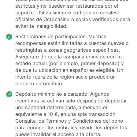
estrictas y no pueden ser restaurados por el
soporte. Utiliza siempre códigos de canales
oficiales de Octocasino o socios verificados para
evitar la inelegibilidad.
Restricciones de participación: Muchas
recompensas están limitadas a cuentas nuevas o
restringidas a zonas geográficas específicas.
Asegúrate de que la campaña coincide con tu
estado actual (por ejemplo, primer depósito) y
de que tu ubicación en español es elegible. Un
intento fuera de la región suele producir un
bloqueo automático.
Depósito mínimo no alcanzado: Algunos
incentivos se activan solo después de depositar
una cantidad determinada, a menudo el
equivalente a 10 €, en una sola transacción.
Consulta los Términos y Condiciones del bono
para conocer los umbrales; dividir los depósitos
puede invalidar el acceso a la oferta.