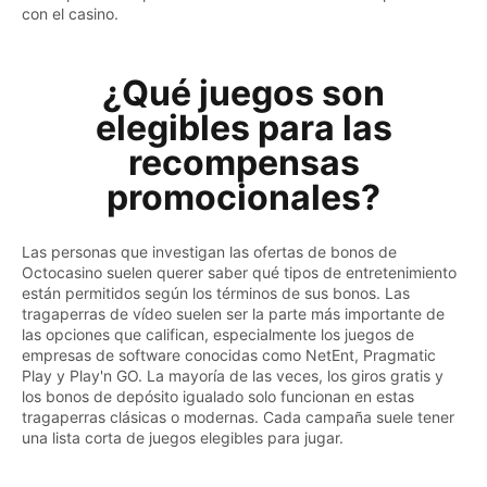
con el casino.
¿Qué juegos son
elegibles para las
recompensas
promocionales?
Las personas que investigan las ofertas de bonos de
Octocasino suelen querer saber qué tipos de entretenimiento
están permitidos según los términos de sus bonos. Las
tragaperras de vídeo suelen ser la parte más importante de
las opciones que califican, especialmente los juegos de
empresas de software conocidas como NetEnt, Pragmatic
Play y Play'n GO. La mayoría de las veces, los giros gratis y
los bonos de depósito igualado solo funcionan en estas
tragaperras clásicas o modernas. Cada campaña suele tener
una lista corta de juegos elegibles para jugar.