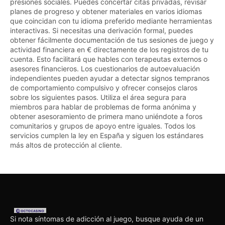
presiones sociales. Puedes concertar citas privadas, revisar
planes de progreso y obtener materiales en varios idiomas
que coincidan con tu idioma preferido mediante herramientas
interactivas. Si necesitas una derivación formal, puedes
obtener fácilmente documentación de tus sesiones de juego y
actividad financiera en € directamente de los registros de tu
cuenta. Esto facilitará que hables con terapeutas externos o
asesores financieros. Los cuestionarios de autoevaluación
independientes pueden ayudar a detectar signos tempranos
de comportamiento compulsivo y ofrecer consejos claros
sobre los siguientes pasos. Utiliza el área segura para
miembros para hablar de problemas de forma anónima y
obtener asesoramiento de primera mano uniéndote a foros
comunitarios y grupos de apoyo entre iguales. Todos los
servicios cumplen la ley en España y siguen los estándares
más altos de protección al cliente.
Si nota síntomas de adicción al juego, busque ayuda de un