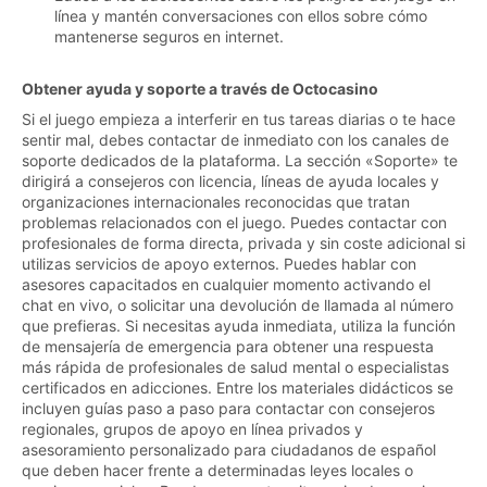
línea y mantén conversaciones con ellos sobre cómo
mantenerse seguros en internet.
Obtener ayuda y soporte a través de Octocasino
Si el juego empieza a interferir en tus tareas diarias o te hace
sentir mal, debes contactar de inmediato con los canales de
soporte dedicados de la plataforma. La sección «Soporte» te
dirigirá a consejeros con licencia, líneas de ayuda locales y
organizaciones internacionales reconocidas que tratan
problemas relacionados con el juego. Puedes contactar con
profesionales de forma directa, privada y sin coste adicional si
utilizas servicios de apoyo externos. Puedes hablar con
asesores capacitados en cualquier momento activando el
chat en vivo, o solicitar una devolución de llamada al número
que prefieras. Si necesitas ayuda inmediata, utiliza la función
de mensajería de emergencia para obtener una respuesta
más rápida de profesionales de salud mental o especialistas
certificados en adicciones. Entre los materiales didácticos se
incluyen guías paso a paso para contactar con consejeros
regionales, grupos de apoyo en línea privados y
asesoramiento personalizado para ciudadanos de español
que deben hacer frente a determinadas leyes locales o