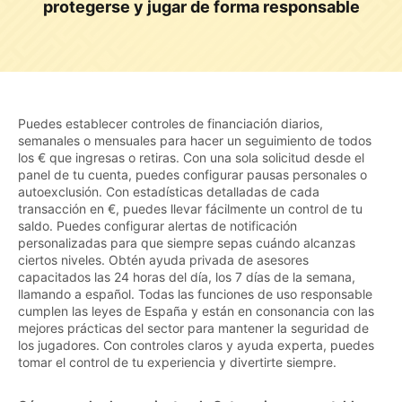
protegerse y jugar de forma responsable
Puedes establecer controles de financiación diarios,
semanales o mensuales para hacer un seguimiento de todos
los € que ingresas o retiras. Con una sola solicitud desde el
panel de tu cuenta, puedes configurar pausas personales o
autoexclusión. Con estadísticas detalladas de cada
transacción en €, puedes llevar fácilmente un control de tu
saldo. Puedes configurar alertas de notificación
personalizadas para que siempre sepas cuándo alcanzas
ciertos niveles. Obtén ayuda privada de asesores
capacitados las 24 horas del día, los 7 días de la semana,
llamando a español. Todas las funciones de uso responsable
cumplen las leyes de España y están en consonancia con las
mejores prácticas del sector para mantener la seguridad de
los jugadores. Con controles claros y ayuda experta, puedes
tomar el control de tu experiencia y divertirte siempre.