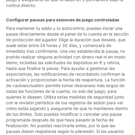
control directo.
Configurar pausas para sesiones de juego controladas
Para mantener tu saldo y tu autocontrol, puedes iniciar una
pausa directamente desde el panel de tu cuenta en la sección
de protección del jugador. Elige la duración que desees, que
suele estar entre 24 horas y 30 días, y comenzará de
inmediato tras confirmarla. Una vez establecida la pausa, no
podrás realizar ninguna actividad con dinero real ni en modo
demo, incluidas las solicitudes de depósitos en € y retiros,
hasta que finalice la pausa. Para ayudar a gestionar las
expectativas, las notificaciones de recordatorio confirman la
activación y proporcionan la fecha de reapertura. La función
de «autoexclusión» permite tomar descansos más largos de
todas las funciones de la cuenta, no solo del juego, para
quienes lo deseen. Utiliza estas medidas de seguridad junto
con la revisión periódica de tus registros de sesión para ver
cómo estás jugando y asegurarte de que te mantienes dentro
de tus límites. Solo puedes modificar o cancelar una pausa
programada después de que haya pasado la fecha de
finalización. No puedes reactivarla antes, por lo que las
pausas deben respetarse según lo planeado. Si los usuarios