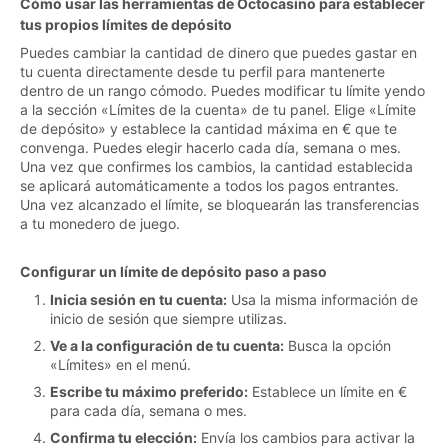
Cómo usar las herramientas de Octocasino para establecer
tus propios límites de depósito
Puedes cambiar la cantidad de dinero que puedes gastar en
tu cuenta directamente desde tu perfil para mantenerte
dentro de un rango cómodo. Puedes modificar tu límite yendo
a la sección «Límites de la cuenta» de tu panel. Elige «Límite
de depósito» y establece la cantidad máxima en € que te
convenga. Puedes elegir hacerlo cada día, semana o mes.
Una vez que confirmes los cambios, la cantidad establecida
se aplicará automáticamente a todos los pagos entrantes.
Una vez alcanzado el límite, se bloquearán las transferencias
a tu monedero de juego.
Configurar un límite de depósito paso a paso
Inicia sesión en tu cuenta:
Usa la misma información de
inicio de sesión que siempre utilizas.
Ve a la configuración de tu cuenta:
Busca la opción
«Límites» en el menú.
Escribe tu máximo preferido:
Establece un límite en €
para cada día, semana o mes.
Confirma tu elección:
Envía los cambios para activar la