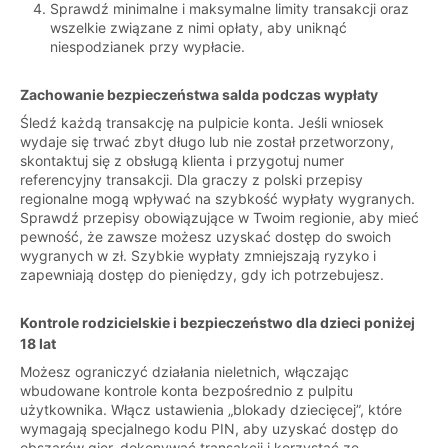
Sprawdź minimalne i maksymalne limity transakcji oraz
wszelkie związane z nimi opłaty, aby uniknąć
niespodzianek przy wypłacie.
Zachowanie bezpieczeństwa salda podczas wypłaty
Śledź każdą transakcję na pulpicie konta. Jeśli wniosek
wydaje się trwać zbyt długo lub nie został przetworzony,
skontaktuj się z obsługą klienta i przygotuj numer
referencyjny transakcji. Dla graczy z polski przepisy
regionalne mogą wpływać na szybkość wypłaty wygranych.
Sprawdź przepisy obowiązujące w Twoim regionie, aby mieć
pewność, że zawsze możesz uzyskać dostęp do swoich
wygranych w zł. Szybkie wypłaty zmniejszają ryzyko i
zapewniają dostęp do pieniędzy, gdy ich potrzebujesz.
Kontrole rodzicielskie i bezpieczeństwo dla dzieci poniżej
18 lat
Możesz ograniczyć działania nieletnich, włączając
wbudowane kontrole konta bezpośrednio z pulpitu
użytkownika. Włącz ustawienia „blokady dziecięcej”, które
wymagają specjalnego kodu PIN, aby uzyskać dostęp do
obszarów gier, dokonywać transakcji i korzystać ze