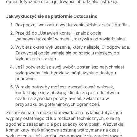
opcje dotyczące czasu jej trwania lub udzielić instrukcji.
Jak wykluczyć się na platformie Octocasino
Rozpocznij wniosek o wykluczenie siebie z sekcji profilu.
Przejdź do „Ustawień konta” i znajdź opcję
„samowykluczenie” w menu „rozrywka odpowiedzialna”.
Wybierz okres wykluczenia, który najlepiej Ci odpowiada.
Zazwyczaj opcje wahają się od sześciu miesięcy do
wykluczenia stałego.
Jeśli potwierdzisz swój wybór, zostaniesz natychmiast
wylogowany i nie będziesz mógł uzyskać dostępu
ponownie.
W razie potrzeby możesz zweryfikować wniosek,
kontaktując się z obsługą klienta za pośrednictwem
czatu na żywo lub poczty e-mail, zwłaszcza w
przypadku długoterminowych ograniczeń.
Zespół wsparcia może odpowiadać na pytania dotyczące
wypłaty ostatniego zł lub rozliczeń technicznych, o ile są
zgodne z zasadami dla posiadaczy kont polski. Wszystkie
komunikaty marketingowe zostaną wstrzymane na czas
wykluczenia. Jeśli spróbujesz ponownie się zarejestrować,