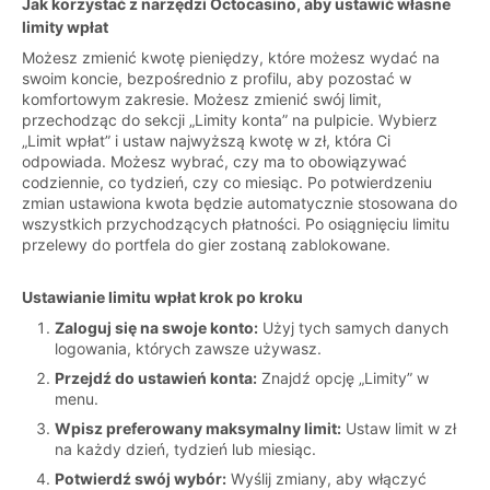
Jak korzystać z narzędzi Octocasino, aby ustawić własne
limity wpłat
Możesz zmienić kwotę pieniędzy, które możesz wydać na
swoim koncie, bezpośrednio z profilu, aby pozostać w
komfortowym zakresie. Możesz zmienić swój limit,
przechodząc do sekcji „Limity konta” na pulpicie. Wybierz
„Limit wpłat” i ustaw najwyższą kwotę w zł, która Ci
odpowiada. Możesz wybrać, czy ma to obowiązywać
codziennie, co tydzień, czy co miesiąc. Po potwierdzeniu
zmian ustawiona kwota będzie automatycznie stosowana do
wszystkich przychodzących płatności. Po osiągnięciu limitu
przelewy do portfela do gier zostaną zablokowane.
Ustawianie limitu wpłat krok po kroku
Zaloguj się na swoje konto:
Użyj tych samych danych
logowania, których zawsze używasz.
Przejdź do ustawień konta:
Znajdź opcję „Limity” w
menu.
Wpisz preferowany maksymalny limit:
Ustaw limit w zł
na każdy dzień, tydzień lub miesiąc.
Potwierdź swój wybór:
Wyślij zmiany, aby włączyć