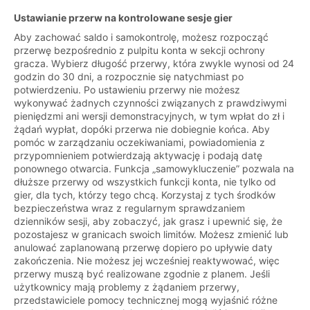
Ustawianie przerw na kontrolowane sesje gier
Aby zachować saldo i samokontrolę, możesz rozpocząć
przerwę bezpośrednio z pulpitu konta w sekcji ochrony
gracza. Wybierz długość przerwy, która zwykle wynosi od 24
godzin do 30 dni, a rozpocznie się natychmiast po
potwierdzeniu. Po ustawieniu przerwy nie możesz
wykonywać żadnych czynności związanych z prawdziwymi
pieniędzmi ani wersji demonstracyjnych, w tym wpłat do zł i
żądań wypłat, dopóki przerwa nie dobiegnie końca. Aby
pomóc w zarządzaniu oczekiwaniami, powiadomienia z
przypomnieniem potwierdzają aktywację i podają datę
ponownego otwarcia. Funkcja „samowykluczenie” pozwala na
dłuższe przerwy od wszystkich funkcji konta, nie tylko od
gier, dla tych, którzy tego chcą. Korzystaj z tych środków
bezpieczeństwa wraz z regularnym sprawdzaniem
dzienników sesji, aby zobaczyć, jak grasz i upewnić się, że
pozostajesz w granicach swoich limitów. Możesz zmienić lub
anulować zaplanowaną przerwę dopiero po upływie daty
zakończenia. Nie możesz jej wcześniej reaktywować, więc
przerwy muszą być realizowane zgodnie z planem. Jeśli
użytkownicy mają problemy z żądaniem przerwy,
przedstawiciele pomocy technicznej mogą wyjaśnić różne