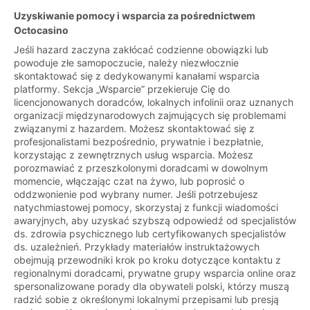
Uzyskiwanie pomocy i wsparcia za pośrednictwem
Octocasino
Jeśli hazard zaczyna zakłócać codzienne obowiązki lub
powoduje złe samopoczucie, należy niezwłocznie
skontaktować się z dedykowanymi kanałami wsparcia
platformy. Sekcja „Wsparcie” przekieruje Cię do
licencjonowanych doradców, lokalnych infolinii oraz uznanych
organizacji międzynarodowych zajmujących się problemami
związanymi z hazardem. Możesz skontaktować się z
profesjonalistami bezpośrednio, prywatnie i bezpłatnie,
korzystając z zewnętrznych usług wsparcia. Możesz
porozmawiać z przeszkolonymi doradcami w dowolnym
momencie, włączając czat na żywo, lub poprosić o
oddzwonienie pod wybrany numer. Jeśli potrzebujesz
natychmiastowej pomocy, skorzystaj z funkcji wiadomości
awaryjnych, aby uzyskać szybszą odpowiedź od specjalistów
ds. zdrowia psychicznego lub certyfikowanych specjalistów
ds. uzależnień. Przykłady materiałów instruktażowych
obejmują przewodniki krok po kroku dotyczące kontaktu z
regionalnymi doradcami, prywatne grupy wsparcia online oraz
spersonalizowane porady dla obywateli polski, którzy muszą
radzić sobie z określonymi lokalnymi przepisami lub presją