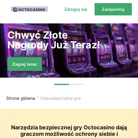
Zaloguj się
Zarejestruj
Chwyć Złote
Nagrody Już Teraz!
Zagraj teraz
Strona główna
Odpowiedzialna gra
Narzędzia bezpiecznej gry Octocasino dają
graczom możliwość ochrony siebie i