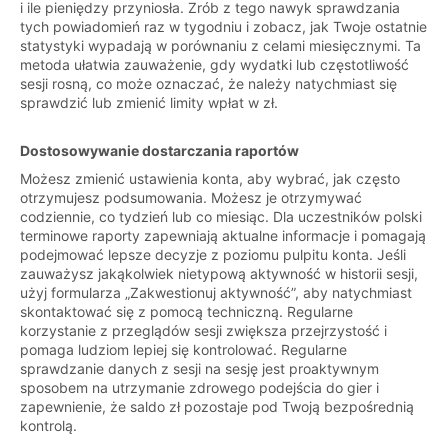
i ile pieniędzy przyniosła. Zrób z tego nawyk sprawdzania
tych powiadomień raz w tygodniu i zobacz, jak Twoje ostatnie
statystyki wypadają w porównaniu z celami miesięcznymi. Ta
metoda ułatwia zauważenie, gdy wydatki lub częstotliwość
sesji rosną, co może oznaczać, że należy natychmiast się
sprawdzić lub zmienić limity wpłat w zł.
Dostosowywanie dostarczania raportów
Możesz zmienić ustawienia konta, aby wybrać, jak często
otrzymujesz podsumowania. Możesz je otrzymywać
codziennie, co tydzień lub co miesiąc. Dla uczestników polski
terminowe raporty zapewniają aktualne informacje i pomagają
podejmować lepsze decyzje z poziomu pulpitu konta. Jeśli
zauważysz jakąkolwiek nietypową aktywność w historii sesji,
użyj formularza „Zakwestionuj aktywność”, aby natychmiast
skontaktować się z pomocą techniczną. Regularne
korzystanie z przeglądów sesji zwiększa przejrzystość i
pomaga ludziom lepiej się kontrolować. Regularne
sprawdzanie danych z sesji na sesję jest proaktywnym
sposobem na utrzymanie zdrowego podejścia do gier i
zapewnienie, że saldo zł pozostaje pod Twoją bezpośrednią
kontrolą.