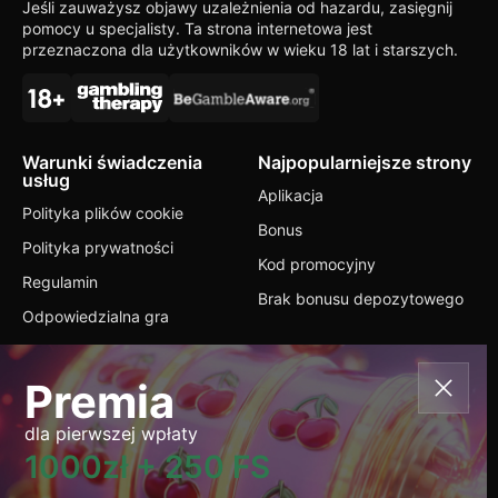
Jeśli zauważysz objawy uzależnienia od hazardu, zasięgnij
pomocy u specjalisty. Ta strona internetowa jest
przeznaczona dla użytkowników w wieku 18 lat i starszych.
Warunki świadczenia
Najpopularniejsze strony
usług
Aplikacja
Polityka plików cookie
Bonus
Polityka prywatności
Kod promocyjny
Regulamin
Brak bonusu depozytowego
Odpowiedzialna gra
Kontakty
Premia
+1 403 591 4796
dla pierwszej wpłaty
info@octocasino.net
1000zł + 250 FS
Przełącz język