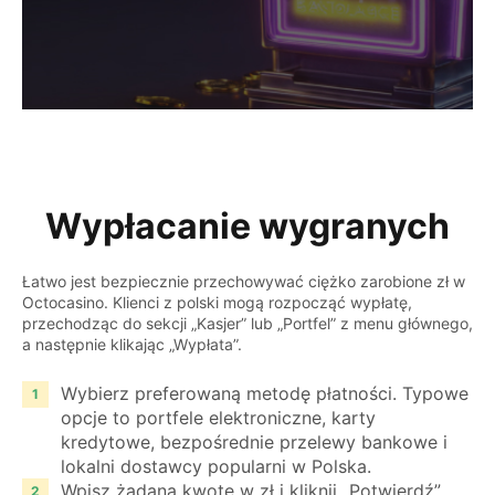
Wypłacanie wygranych
Łatwo jest bezpiecznie przechowywać ciężko zarobione zł w
Octocasino. Klienci z polski mogą rozpocząć wypłatę,
przechodząc do sekcji „Kasjer” lub „Portfel” z menu głównego,
a następnie klikając „Wypłata”.
Wybierz preferowaną metodę płatności. Typowe
opcje to portfele elektroniczne, karty
kredytowe, bezpośrednie przelewy bankowe i
lokalni dostawcy popularni w Polska.
Wpisz żądaną kwotę w zł i kliknij „Potwierdź”.