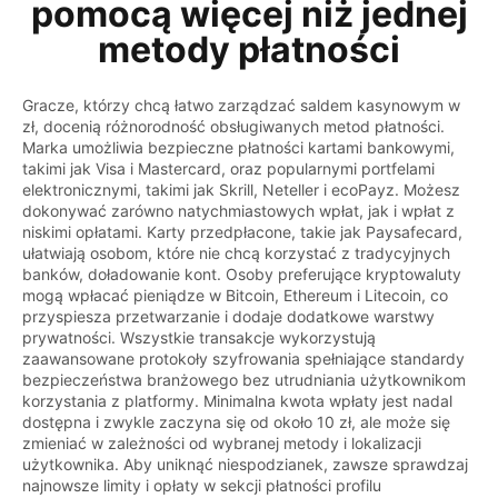
pomocą więcej niż jednej
metody płatności
Gracze, którzy chcą łatwo zarządzać saldem kasynowym w
zł, docenią różnorodność obsługiwanych metod płatności.
Marka umożliwia bezpieczne płatności kartami bankowymi,
takimi jak Visa i Mastercard, oraz popularnymi portfelami
elektronicznymi, takimi jak Skrill, Neteller i ecoPayz. Możesz
dokonywać zarówno natychmiastowych wpłat, jak i wpłat z
niskimi opłatami. Karty przedpłacone, takie jak Paysafecard,
ułatwiają osobom, które nie chcą korzystać z tradycyjnych
banków, doładowanie kont. Osoby preferujące kryptowaluty
mogą wpłacać pieniądze w Bitcoin, Ethereum i Litecoin, co
przyspiesza przetwarzanie i dodaje dodatkowe warstwy
prywatności. Wszystkie transakcje wykorzystują
zaawansowane protokoły szyfrowania spełniające standardy
bezpieczeństwa branżowego bez utrudniania użytkownikom
korzystania z platformy. Minimalna kwota wpłaty jest nadal
dostępna i zwykle zaczyna się od około 10 zł, ale może się
zmieniać w zależności od wybranej metody i lokalizacji
użytkownika. Aby uniknąć niespodzianek, zawsze sprawdzaj
najnowsze limity i opłaty w sekcji płatności profilu