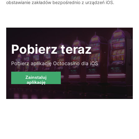
obstawianie zakładów bezpośrednio z urządzeń iOS.
Pobierz teraz
Pobierz aplikację Octocasino dla iOS
Zainstaluj
aplikację