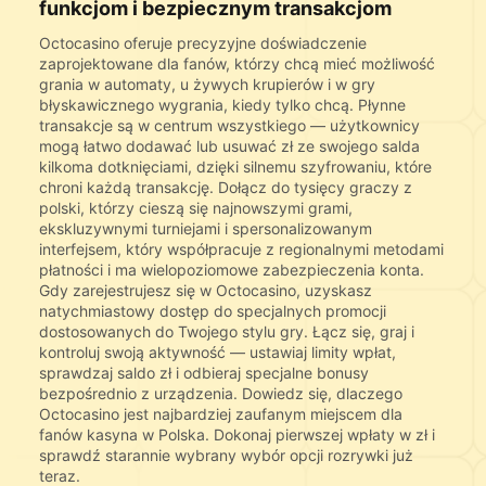
funkcjom i bezpiecznym transakcjom
Octocasino oferuje precyzyjne doświadczenie
zaprojektowane dla fanów, którzy chcą mieć możliwość
grania w automaty, u żywych krupierów i w gry
błyskawicznego wygrania, kiedy tylko chcą. Płynne
transakcje są w centrum wszystkiego — użytkownicy
mogą łatwo dodawać lub usuwać zł ze swojego salda
kilkoma dotknięciami, dzięki silnemu szyfrowaniu, które
chroni każdą transakcję. Dołącz do tysięcy graczy z
polski, którzy cieszą się najnowszymi grami,
ekskluzywnymi turniejami i spersonalizowanym
interfejsem, który współpracuje z regionalnymi metodami
płatności i ma wielopoziomowe zabezpieczenia konta.
Gdy zarejestrujesz się w Octocasino, uzyskasz
natychmiastowy dostęp do specjalnych promocji
dostosowanych do Twojego stylu gry. Łącz się, graj i
kontroluj swoją aktywność — ustawiaj limity wpłat,
sprawdzaj saldo zł i odbieraj specjalne bonusy
bezpośrednio z urządzenia. Dowiedz się, dlaczego
Octocasino jest najbardziej zaufanym miejscem dla
fanów kasyna w Polska. Dokonaj pierwszej wpłaty w zł i
sprawdź starannie wybrany wybór opcji rozrywki już
teraz.