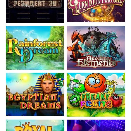
Korzystanie z narzędzi odpowiedzialnej gry w
aplikacjach
Ustawianie granic i monitorowanie sytuacji
Uzyskiwanie pomocy od profesjonalistów
Granie w gry z żywymi krupierami na urządzeniu
mobilnym
Ustawienia języka i wyświetlania
Wybory języka i lokalizacja
Dostosowanie i dostępność wyświetlania
Kontakt z obsługą klienta bezpośrednio przez
aplikację
Jak poprosić o pomoc
Sprawdzanie, czy gry są uczciwe i losowe dla graczy
Przydatne wskazówki dla użytkowników z polski