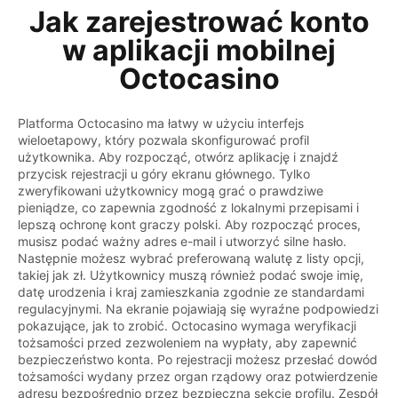
Jak zarejestrować konto
w aplikacji mobilnej
Octocasino
Platforma Octocasino ma łatwy w użyciu interfejs
wieloetapowy, który pozwala skonfigurować profil
użytkownika. Aby rozpocząć, otwórz aplikację i znajdź
przycisk rejestracji u góry ekranu głównego. Tylko
zweryfikowani użytkownicy mogą grać o prawdziwe
pieniądze, co zapewnia zgodność z lokalnymi przepisami i
lepszą ochronę kont graczy polski. Aby rozpocząć proces,
musisz podać ważny adres e-mail i utworzyć silne hasło.
Następnie możesz wybrać preferowaną walutę z listy opcji,
takiej jak zł. Użytkownicy muszą również podać swoje imię,
datę urodzenia i kraj zamieszkania zgodnie ze standardami
regulacyjnymi. Na ekranie pojawiają się wyraźne podpowiedzi
pokazujące, jak to zrobić. Octocasino wymaga weryfikacji
tożsamości przed zezwoleniem na wypłaty, aby zapewnić
bezpieczeństwo konta. Po rejestracji możesz przesłać dowód
tożsamości wydany przez organ rządowy oraz potwierdzenie
adresu bezpośrednio przez bezpieczną sekcję profilu. Zespół