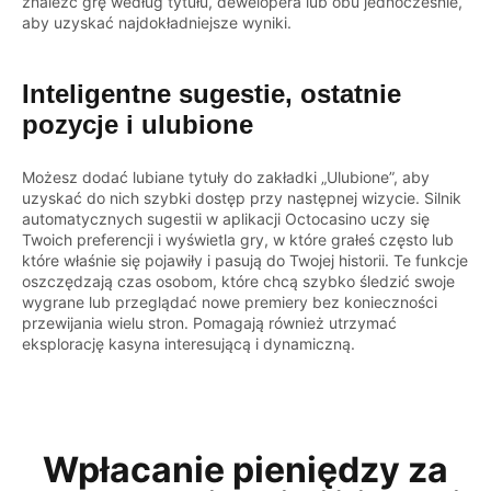
znaleźć grę według tytułu, dewelopera lub obu jednocześnie,
aby uzyskać najdokładniejsze wyniki.
Inteligentne sugestie, ostatnie
pozycje i ulubione
Możesz dodać lubiane tytuły do zakładki „Ulubione”, aby
uzyskać do nich szybki dostęp przy następnej wizycie. Silnik
automatycznych sugestii w aplikacji Octocasino uczy się
Twoich preferencji i wyświetla gry, w które grałeś często lub
które właśnie się pojawiły i pasują do Twojej historii. Te funkcje
oszczędzają czas osobom, które chcą szybko śledzić swoje
wygrane lub przeglądać nowe premiery bez konieczności
przewijania wielu stron. Pomagają również utrzymać
eksplorację kasyna interesującą i dynamiczną.
Wpłacanie pieniędzy za