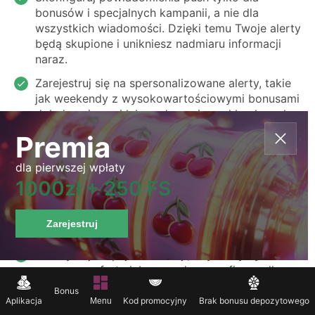
bonusów i specjalnych kampanii, a nie dla
wszystkich wiadomości. Dzięki temu Twoje alerty
będą skupione i unikniesz nadmiaru informacji
naraz.
Zarejestruj się na spersonalizowane alerty, takie
jak weekendy z wysokowartościowymi bonusami
doładowującymi lub wydarzenia cashback w zł.
Zazwyczaj możesz zmienić te preferencje bez
Premia
przechodzenia przez dodatkowe kroki
weryfikacji.
dla pierwszej wpłaty
1000zł + 250 FS
Ustaw alerty oparte na kategoriach dla
ulubionych automatów, stołów na żywo lub
turniejów, jeśli grasz w więcej niż jeden typ
Zarejestruj
kasyna.
Skorzystaj z opcji lokalizacji, aby otrzymywać
sezonowe oferty lub nagrody specyficzne dla
Twojego regionu lub narodowości. Niektóre
Bonus
powiadomienia są dostępne dopiero po wybraniu
Aplikacja
Kod promocyjny
Brak bonusu depozytowego
Menu