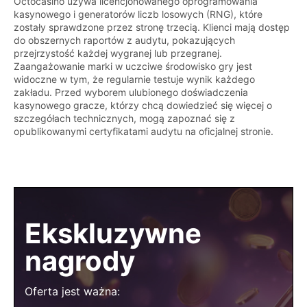
Octocasino używa licencjonowanego oprogramowania
kasynowego i generatorów liczb losowych (RNG), które
zostały sprawdzone przez stronę trzecią. Klienci mają dostęp
do obszernych raportów z audytu, pokazujących
przejrzystość każdej wygranej lub przegranej.
Zaangażowanie marki w uczciwe środowisko gry jest
widoczne w tym, że regularnie testuje wynik każdego
zakładu. Przed wyborem ulubionego doświadczenia
kasynowego gracze, którzy chcą dowiedzieć się więcej o
szczegółach technicznych, mogą zapoznać się z
opublikowanymi certyfikatami audytu na oficjalnej stronie.
Ekskluzywne
nagrody
Oferta jest ważna: