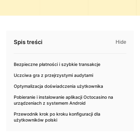
Spis treści
Hide
Bezpieczne płatności i szybkie transakcje
Uczciwa gra z przejrzystymi audytami
Optymalizacja doświadczenia użytkownika
Pobieranie i instalowanie aplikacji Octocasino na
urządzeniach z systemem Android
Przewodnik krok po kroku konfiguracji dla
użytkowników polski
Jak zainstalować aplikację Octocasino na
urządzeniach z systemem iOS