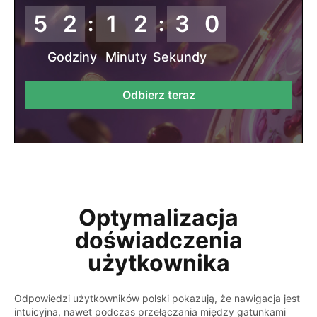
5
2
1
2
2
8
:
:
Godziny
Minuty
Sekundy
Odbierz teraz
Optymalizacja
doświadczenia
użytkownika
Odpowiedzi użytkowników polski pokazują, że nawigacja jest
intuicyjna, nawet podczas przełączania między gatunkami