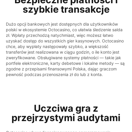
szybkie transakcje
Dużo opcji bankowych jest dostępnych dla użytkowników
polski w ekosystemie Octocasino, co ułatwia śledzenie salda
zł. Wpłaty przechodzą natychmiast, więc możesz łatwo
uzyskać dostęp do wszystkich gier kasynowych. Octocasino
chce, aby wypłaty następowały szybko, a większość
transferów jest realizowana w ciągu godzin, o ile konto jest
zweryfikowane. Obsługiwane systemy płatności — takie jak
portfele elektroniczne, karty debetowe i lokalne metody — są
zgodne z przepisami finansowymi Polska, dając graczom
pewność podczas przenoszenia zł do lub z konta.
Uczciwa gra z
przejrzystymi audytami