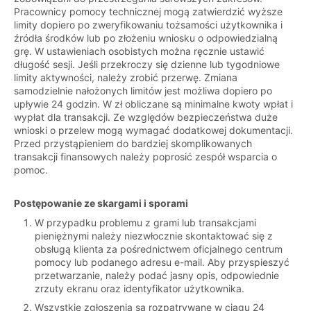
Pracownicy pomocy technicznej mogą zatwierdzić wyższe
limity dopiero po zweryfikowaniu tożsamości użytkownika i
źródła środków lub po złożeniu wniosku o odpowiedzialną
grę. W ustawieniach osobistych można ręcznie ustawić
długość sesji. Jeśli przekroczy się dzienne lub tygodniowe
limity aktywności, należy zrobić przerwę. Zmiana
samodzielnie nałożonych limitów jest możliwa dopiero po
upływie 24 godzin. W zł obliczane są minimalne kwoty wpłat i
wypłat dla transakcji. Ze względów bezpieczeństwa duże
wnioski o przelew mogą wymagać dodatkowej dokumentacji.
Przed przystąpieniem do bardziej skomplikowanych
transakcji finansowych należy poprosić zespół wsparcia o
pomoc.
Postępowanie ze skargami i sporami
W przypadku problemu z grami lub transakcjami
pieniężnymi należy niezwłocznie skontaktować się z
obsługą klienta za pośrednictwem oficjalnego centrum
pomocy lub podanego adresu e-mail. Aby przyspieszyć
przetwarzanie, należy podać jasny opis, odpowiednie
zrzuty ekranu oraz identyfikator użytkownika.
Wszystkie zgłoszenia są rozpatrywane w ciągu 24