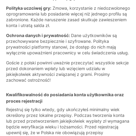
Polityka uczciwej gry:
Zmowa, korzystanie z niedozwolonego
oprogramowania lub posiadanie więcej niż jednego profilu są
zabronione. Każde naruszenie zasad skutkuje zawieszeniem
konta i utratą salda zł.
Ochrona danych i prywatność:
Dane użytkowników są
przechowywane bezpiecznie i szyfrowane. Polityka
prywatności platformy stanowi, że dostęp do nich mają
wyłącznie upoważnieni pracownicy w celu świadczenia usług.
Goście z polski powinni uważnie przeczytać wszystkie sekcje
przed dokonaniem wpłaty lub wzięciem udziału w
jakiejkolwiek aktywności związanej z grami. Prosimy
zachować ostrożność!
Kwalifikowalność do posiadania konta użytkownika oraz
proces rejestracji
Rejestruj się tylko wtedy, gdy ukończyłeś minimalny wiek
określony przez lokalne przepisy. Podczas tworzenia konta
lub przed przetworzeniem jakiejkolwiek wypłaty zł wymagana
będzie weryfikacja wieku i tożsamości. Przed rejestracją
upewnij się, że w Polska nie obowiązują przepisy