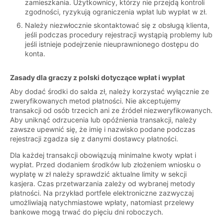
zamieszkania. Użytkownicy, którzy nie przejdą kontroli
zgodności, ryzykują ograniczenia wpłat lub wypłat w zł.
Należy niezwłocznie skontaktować się z obsługą klienta,
jeśli podczas procedury rejestracji wystąpią problemy lub
jeśli istnieje podejrzenie nieuprawnionego dostępu do
konta.
Zasady dla graczy z polski dotyczące wpłat i wypłat
Aby dodać środki do salda zł, należy korzystać wyłącznie ze
zweryfikowanych metod płatności. Nie akceptujemy
transakcji od osób trzecich ani ze źródeł niezweryfikowanych.
Aby uniknąć odrzucenia lub opóźnienia transakcji, należy
zawsze upewnić się, że imię i nazwisko podane podczas
rejestracji zgadza się z danymi dostawcy płatności.
Dla każdej transakcji obowiązują minimalne kwoty wpłat i
wypłat. Przed dodaniem środków lub złożeniem wniosku o
wypłatę w zł należy sprawdzić aktualne limity w sekcji
kasjera. Czas przetwarzania zależy od wybranej metody
płatności. Na przykład portfele elektroniczne zazwyczaj
umożliwiają natychmiastowe wpłaty, natomiast przelewy
bankowe mogą trwać do pięciu dni roboczych.