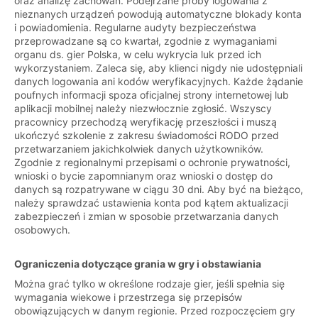
oraz analizę zachowań. Podejrzane próby logowania z
nieznanych urządzeń powodują automatyczne blokady konta
i powiadomienia. Regularne audyty bezpieczeństwa
przeprowadzane są co kwartał, zgodnie z wymaganiami
organu ds. gier Polska, w celu wykrycia luk przed ich
wykorzystaniem. Zaleca się, aby klienci nigdy nie udostępniali
danych logowania ani kodów weryfikacyjnych. Każde żądanie
poufnych informacji spoza oficjalnej strony internetowej lub
aplikacji mobilnej należy niezwłocznie zgłosić. Wszyscy
pracownicy przechodzą weryfikację przeszłości i muszą
ukończyć szkolenie z zakresu świadomości RODO przed
przetwarzaniem jakichkolwiek danych użytkowników.
Zgodnie z regionalnymi przepisami o ochronie prywatności,
wnioski o bycie zapomnianym oraz wnioski o dostęp do
danych są rozpatrywane w ciągu 30 dni. Aby być na bieżąco,
należy sprawdzać ustawienia konta pod kątem aktualizacji
zabezpieczeń i zmian w sposobie przetwarzania danych
osobowych.
Ograniczenia dotyczące grania w gry i obstawiania
Można grać tylko w określone rodzaje gier, jeśli spełnia się
wymagania wiekowe i przestrzega się przepisów
obowiązujących w danym regionie. Przed rozpoczęciem gry